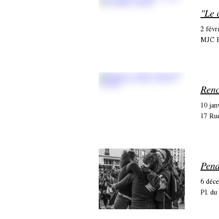
"Le 
2 févr
MJC P
Renc
10 jan
17 Ru
6 déc
Pl. du