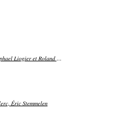
"Comment résister aux pulsions d'anéantissement ?" par Raphael Liogier et Roland Gori
lerc, Éric Stemmelen