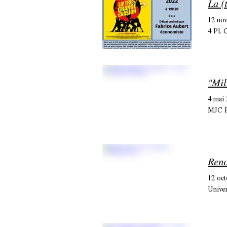
La (
12 no
4 Pl. 
"Mil
4 mai
MJC P
Renc
12 oct
Univer