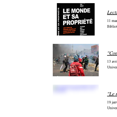
Lect
11 ma
Biblio
13 avr
Univer
"Le 
19 jan
Univer