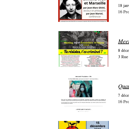
18 jan
16 Pro
Meet
8 déc
3 Rue 
Quan
7 déc
16 Pro