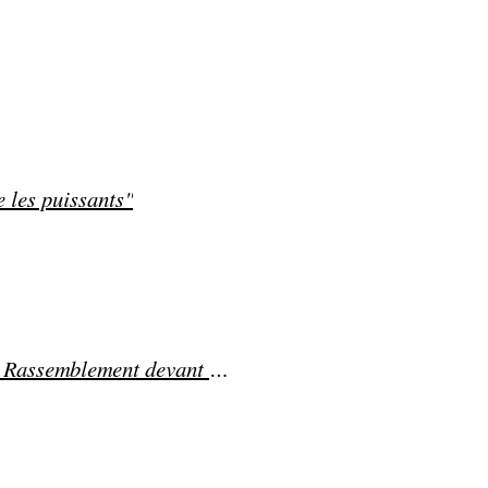
 les puissants"
Pendant le débat sur la loi Darmanin contre l'immigration : Rassemblement devant l'Assemblée nationale