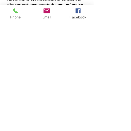
clivages partisans, construire
une mémoire
des luttes actuelles et passées.
Phone
Email
Facebook
Contact
coudesacoudes1@gmail.com
Mentions légales
Directeur de la publication :
Coudes à Coudes
Pour toute question concernant l’utilisation de
ce site, vous pouvez nous contacter
directement en ligne.
Hébergement : par la société Wix
Données