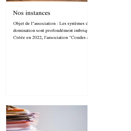
Nos instances
Objet de l’association : Les systèmes de
domination sont profondément imbriqués.
Créée en 2022, l'association "Coudes à
coudes" a la volonté de s’inscrire dans
une démarche d’éducation populaire
pour rassembler prolétaires et
intellectuel·les, produire et faire circuler
les savoirs critiques, donner des clés de
compréhension et utiliser les mémoires
des luttes du passé pour nourrir les
combats du présent. "Coudes à coudes"
organise des rencontres autour d'œuvres,
impulse