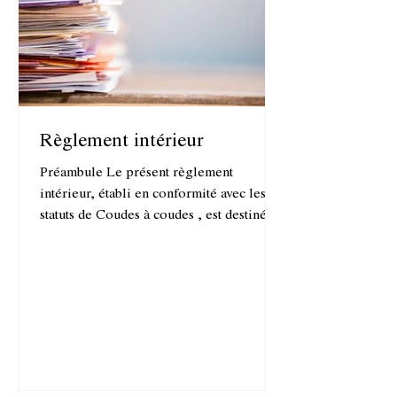
Règlement intérieur
Préambule Le présent règlement
intérieur, établi en conformité avec les
statuts de Coudes à coudes , est destiné à
préciser et à compléter lesdits statuts dans
tous les cas où cela s’avère nécessaire. Il
développe les procédures et les
protocoles utiles dans toutes les actions et
les relations de l’association. Une fois
adopté, ce règlement intérieur est annexé
aux statuts de l’association. Le présent
règlement peut être modifié ou complété