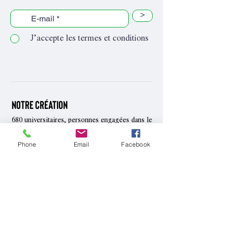
>
J’accepte les termes et conditions
Notre création
680 universitaires, personnes engagées dans le
mouvement social et
artistes, ont voulu
les
faire entendre
Phone
Email
Facebook
situations intenables,
des
développer
rencontres et des mobilisations au-delà des
clivages partisans, construire
une mémoire
des luttes actuelles et passées.
Contact