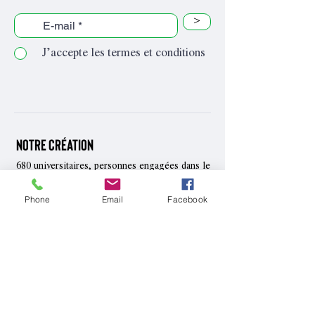
>
J’accepte les termes et conditions
Notre création
680 universitaires, personnes engagées dans le
mouvement social et
artistes, ont voulu
les
faire entendre
Phone
Email
Facebook
situations intenables,
des
développer
rencontres et des mobilisations au-delà des
clivages partisans, construire
une mémoire
des luttes actuelles et passées.
Contact