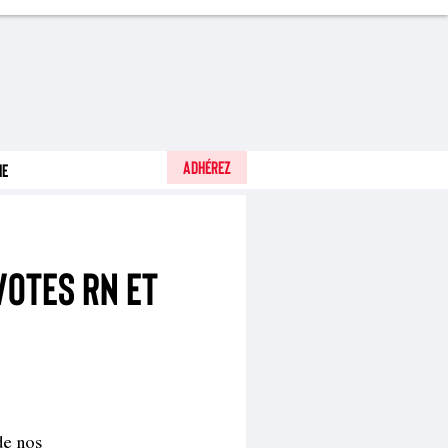
Adhérez
he
votes RN et
de nos