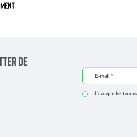
ement
tter de
J’accepte les termes