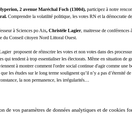
’Hyperion, 2 avenue Maréchal Foch (13004), 
participez à notre rencon
ral. 
Comprendre la volatilité politique, les votes RN et la démocratie de
fesseur à Sciences po Aix
, Christèle Lagier
, maitresse de conférences 
e du Conseil citoyen Nord Littoral Ouest.
 Lagier  proposent de réinscrire les votes et non votes dans des processu
es qui tendent à trop essentialiser les électorats. Même en situation de gr
viennent à montrer comment l'ordre social continue d'agir comme une bo
 que les études sur le long terme soulignent qu’il n’y a pas d’éternité d
inconstance, la non permanence, les irrégularités…
on de vos paramètres de données analytiques et de cookies fo