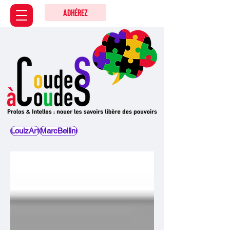
Adhérez
LouizArt
MarcBellini