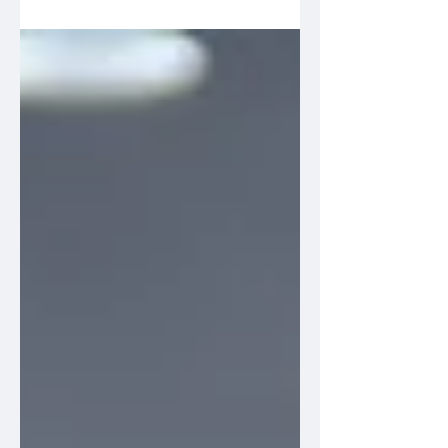
dernière en date des lois de «
modernisation », vaut programme : les
ministères d’E. Macron ont demandé à un
aéropage de patrons du privé de «
moderniser » les services publics. Le
Comité action publique 2022 ( CAP 22 )
est un groupe composé de quarante
personnalités mêlant économistes, cadres
du secteur public et privé, élus, et chargé
en octobre 2017 par le premier ministre
E. Philippe de réfléchir à