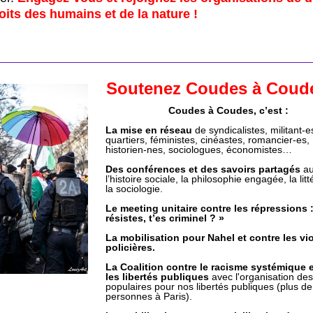
oits des humains et de la nature !
Soutenez Coudes à Coud
Coudes à Coudes, c’est :
La 
mise en réseau
 de syndicalistes, militant-e
quartiers, féministes, cinéastes, romancier-es, 
historien-nes, sociologues, économistes…
Des 
conférences et des savoirs partagés
 au
l’histoire sociale, la philosophie engagée, la litté
la sociologie.
Le 
meeting unitaire contre les répressions :
résistes, t’es criminel ? »
La mobilisation pour 
Nahel et contre les vi
policières.
La 
Coalition contre le racisme systémique e
les libertés publiques 
avec l'organisation des
populaires pour nos libertés publiques (plus de
personnes à Paris).