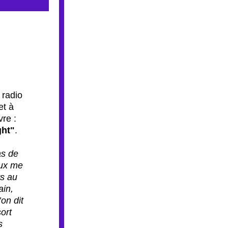
 bâtard-es du capital 
radio 
t à 
propos de son nouveau livre : 
ght"
.
s de 
ux me 
s au 
in, 
on dit 
ort 
 