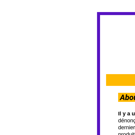
Abo
Il y a
dénonç
dernie
produi