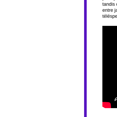
tandis
entre j
téléspe