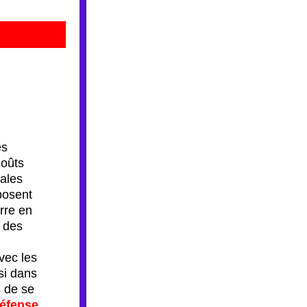
s 
oûts 
ales 
osent 
rre en 
 des 
ec les 
i dans 
 de se 
éfense 