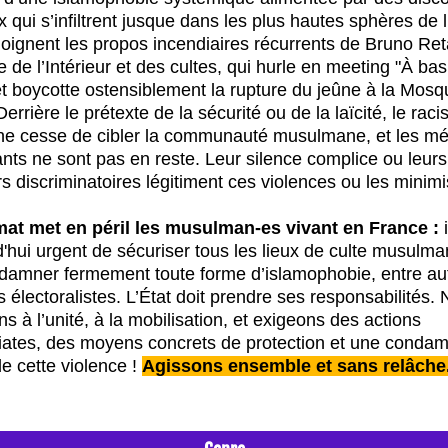
 qui s’infiltrent jusque dans les plus hautes sphères de l’
ignent les propos incendiaires récurrents de Bruno Retai
e de l’Intérieur et des cultes, qui hurle en meeting "À bas 
et boycotte ostensiblement la rupture du jeûne à la Mosq
Derrière le prétexte de la sécurité ou de la laïcité, le raci
 ne cesse de cibler la communauté musulmane, et les mé
ts ne sont pas en reste. Leur silence complice ou leurs 
s discriminatoires légitiment ces violences ou les minimi
mat met en péril les musulman-es vivant en France :
 
'hui urgent de sécuriser tous les lieux de culte musulman
damner fermement toute forme d’islamophobie, entre aut
s électoralistes. L’État doit prendre ses responsabilités. 
s à l’unité, à la mobilisation, et exigeons des actions 
ates, des moyens concrets de protection et une condamn
de cette violence ! 
Agissons ensemble et sans relâche