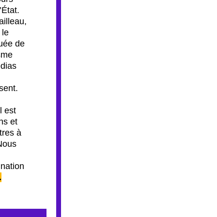
État. 
lleau, 
le 
uée de 
sme 
dias 
sent. 
il est 
s et 
res à 
Nous 
ation 
.