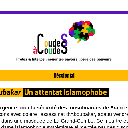
Décolonial
ubakar
 Un attentat islamophobe 
 urgence pour la sécurité des musulman-es de France 
ons avec colère l’assassinat d’Aboubakar, abattu vendre
r dans une mosquée de La Grand-Combe. Ce meurtre est
t d’une islamophobie systémique alimentée par des disco