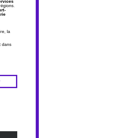
rvices 
régions.
rt-
ie 
e, la 
 dans 
r