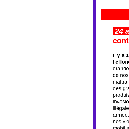
24 a
cont
Il y a
l'effo
grandes
de nos
maltra
des gra
produi
invasio
illégal
armées
nos vie
mobilis