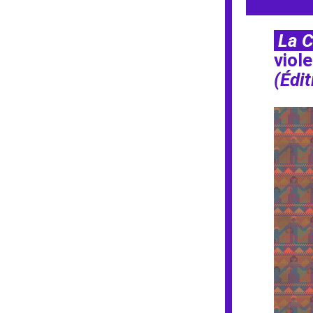
La C
(Édi