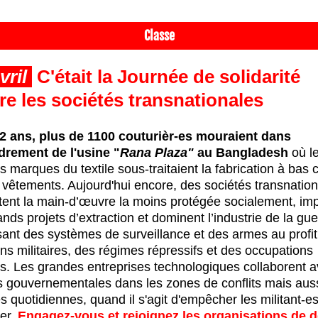
Classe
vril
C'était la 
Journée de solidarité 
re les sociétés transnationales
 12 ans, plus de 1100 couturièr-es mouraient dans 
ndrement de l'usine "
Rana Plaza"
 au Bangladesh
 où le
 marques du textile sous-traitaient la fabrication à bas c
 vêtements. Aujourd'hui encore, des sociétés transnation
itent la main-d’œuvre la moins protégée socialement, imp
nds projets d’extraction et dominent l’industrie de la gue
sant des systèmes de surveillance et des armes au profit
ns militaires, des régimes répressifs et des occupations 
es. Les grandes entreprises technologiques collaborent av
 gouvernementales dans les zones de conflits mais auss
s quotidiennes, quand il s'agit d'empêcher les militant-es
er. 
Engagez-vous et rejoignez les organisations de d