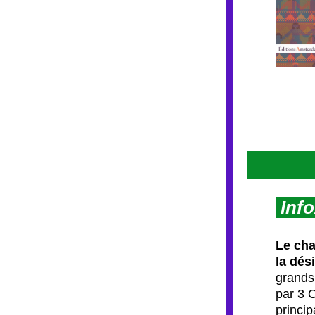
Info
Le cha
la dés
grands 
par 3 
princip