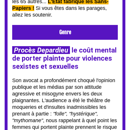
les 65 autres... 
L'État fabrique les Sans-
Papiers !
 Si vous êtes dans les parages, 
allez les soutenir.
Genre
Procès Depardieu
 le coût mental 
de porter plainte pour violences 
sexistes et sexuelles
Son avocat a profondément choqué l'opinion 
publique et les médias par son attitude 
agressive et misogyne envers les deux 
plaignantes. 
L'audience a été le théâtre de 
moqueries et d'insultes inadmissibles les 
prenant à partie : 
"folle", "hystérique", 
"mythomane"
, 
nous rappelant à quel point les 
femmes qui portent plainte prennent le risque 