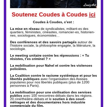
Soutenez Coudes à Coudes 
ici
Coudes à Coudes, c’est :
La 
mise en réseau
 de syndicalistes, militant-es des 
quartiers, féministes, cinéastes, romancier-es, historien-
nes, sociologues, économistes…
Des 
conférences et des savoirs partagés
 autour de 
l’histoire sociale, la philosophie engagée, la littérature, la 
sociologie.
Le 
meeting unitaire contre les répressions : « Tu 
résistes, t’es criminel ? »
La mobilisation pour 
Nahel et contre les violences 
policières.
La 
Coalition contre le racisme systémique et pour les 
libertés publiques 
avec l'organisation des Assises 
populaires pour nos libertés publiques (plus de 1200 
personnes à Paris).
La mobilisation pour une 
civilisation des services 
publics
 avec 100 rencontres-débats dans les régions.
20 
ciné/théâtre-débats et l
e
soutien à des court-
métrages et des documentaires hors industrie 
commerciale du film.